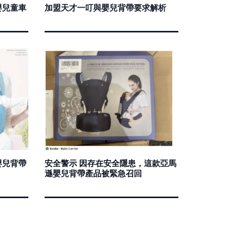
嬰兒童車
加盟天才一叮與嬰兒背帶要求解析
嬰兒背帶
安全警示 因存在安全隱患，這款亞馬
遜嬰兒背帶產品被緊急召回