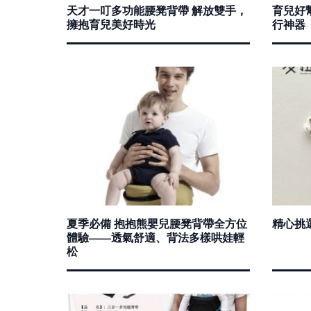
天才一叮多功能腰凳背帶 解放雙手，
育兒好
擁抱育兒美好時光
行神器
夏季必備 抱抱熊嬰兒腰凳背帶全方位
精心挑
體驗——透氣舒適、背法多樣哄娃輕
松