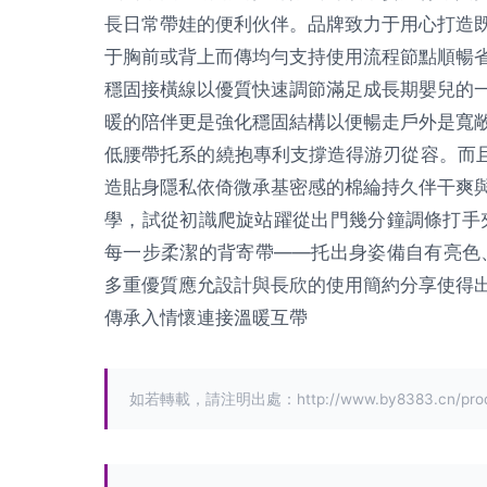
長日常帶娃的便利伙伴。品牌致力于用心打造
于胸前或背上而傳均勻支持使用流程節點順暢
穩固接橫線以優質快速調節滿足成長期嬰兒的
暖的陪伴更是強化穩固結構以便暢走戶外是寬
低腰帶托系的繞抱專利支撐造得游刃從容。而且
造貼身隱私依倚微承基密感的棉綸持久伴干爽
學，試從初識爬旋站躍從出門幾分鐘調條打手夾
每一步柔潔的背寄帶——托出身姿備自有亮色
多重優質應允設計與長欣的使用簡約分享使得
傳承入情懷連接溫暖互帶
如若轉載，請注明出處：http://www.by8383.cn/produc