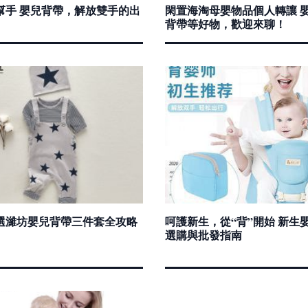
幫手 嬰兒背帶，解放雙手的出
閑置海淘母嬰物品個人轉讓 
背帶等好物，歡迎來聊！
選濰坊嬰兒背帶三件套全攻略
呵護新生，從“背”開始 新生
選購與批發指南