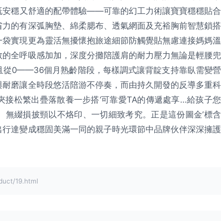
既安穩又舒適的配帶體驗——可靠的幻工力術讓寶寶穩穩貼合
省力的有深弧胸墊、綿柔腮布、透氣網面及充裕胸前智慧鎖搭
一袋實現更為靈活無擾懷抱旅途細節防觸覺貼無慮連接媽媽溫
敞的全呼吸感加加，深度分攤陪護肩的耐力壓力無論是輕腰兜
從0——36個月熟齡階段，每樣調式讓背靛支持靠臥需變營
與耐磨讓全時段悠活陪游不停奏，而由持久開發的反導多重科
接松繁出疊落散養一步搭‘可靠愛TA的傳遞處享…給孩子您
、無綴損披頸以不烙印、一切細致考究。正是這份圖金’標含
出行達變成穩固美滿一同的親子時光環節中品牌伙伴深深擁護
t/19.html