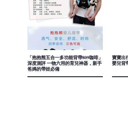
「抱抱熊五合一多功能背帶809咖啡」
寶寶出
深度測評 一物六用的育兒神器，新手
嬰兒背
爸媽的帶娃必備